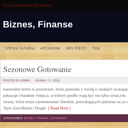
BIZNES, FINANSE, EKONOMIA
Biznes, Finanse
STRONA GŁÓWNA
ARCHIWUM
SPIS TREŚCI
TAGI
Sezonowe Gotowanie
POSTED BY ADMIN
ON MAJ - 3 - 2026
kameralne bistro to przestrzeń, które powstało z myślą o osobach szukają
pokazuje charakter miejsca, w którym posiłki mają być nie tylko smaczne,
strona, która może zainteresować klientów, poszukujących jedzenia na co
Stylu Zero-Waste i Drugie
[ Read More ]
CATEGORIES:
BIZNES, FINANSE, EKONOMIA