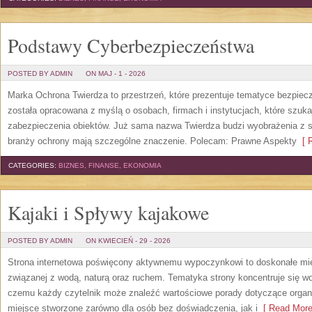
Podstawy Cyberbezpieczeństwa
POSTED BY ADMIN
ON MAJ - 1 - 2026
Marka Ochrona Twierdza to przestrzeń, które prezentuje tematyce bezpiec
została opracowana z myślą o osobach, firmach i instytucjach, które szuka
zabezpieczenia obiektów. Już sama nazwa Twierdza budzi wyobrażenia z sta
branży ochrony mają szczególne znaczenie. Polecam: Prawne Aspekty
[ R
CATEGORIES:
BIZNES, FINANSE, EKONOMIA
Kajaki i Spływy kajakowe
POSTED BY ADMIN
ON KWIECIEŃ - 29 - 2026
Strona internetowa poświęcony aktywnemu wypoczynkowi to doskonałe miej
związanej z wodą, naturą oraz ruchem. Tematyka strony koncentruje się w
czemu każdy czytelnik może znaleźć wartościowe porady dotyczące organi
miejsce stworzone zarówno dla osób bez doświadczenia, jak i
[ Read More