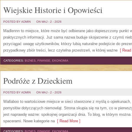
Wiejskie Historie i Opowieści
POSTED BY ADMIN
ON MAJ - 2 - 2026
Madlennn to miejsce, które może być odbierane jako dopieszczony punkt w
praktycznych informacji. Już sama nazwa buduje skojarzenie z czymś nie
przyciągać uwagę użytkowników, którzy lubią naturalne podejście do prezen
przypadkowy zbiór treści, lecz czytelna przestrzeń, w której ważne
[ Read 
CATEGORIES:
BIZNES, FINANSE, EKONOMIA
Podróże z Dzieckiem
POSTED BY ADMIN
ON MAJ - 2 - 2026
Wallaboo to wartościowe miejsce w sieci stworzone z myślą o opiekunach, 
pomysłów dotyczących niemowląt. Strona skupia się na tym, co w pierwszy
jest naprawdę ważne: spokojnej organizacji dnia. To blog, w którym możn
spacerami. Nowe kategorie na
[ Read More ]
CATEGORIES:
BIZNES, FINANSE, EKONOMIA