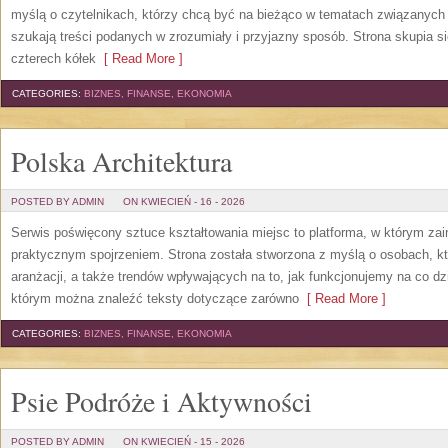
myślą o czytelnikach, którzy chcą być na bieżąco w tematach związanych 
szukają treści podanych w zrozumiały i przyjazny sposób. Strona skupia s
czterech kółek
[ Read More ]
CATEGORIES:
BIZNES, FINANSE, EKONOMIA
Polska Architektura
POSTED BY ADMIN
ON KWIECIEŃ - 16 - 2026
Serwis poświęcony sztuce kształtowania miejsc to platforma, w którym zai
praktycznym spojrzeniem. Strona została stworzona z myślą o osobach, któ
aranżacji, a także trendów wpływających na to, jak funkcjonujemy na co dzi
którym można znaleźć teksty dotyczące zarówno
[ Read More ]
CATEGORIES:
BIZNES, FINANSE, EKONOMIA
Psie Podróże i Aktywności
POSTED BY ADMIN
ON KWIECIEŃ - 15 - 2026