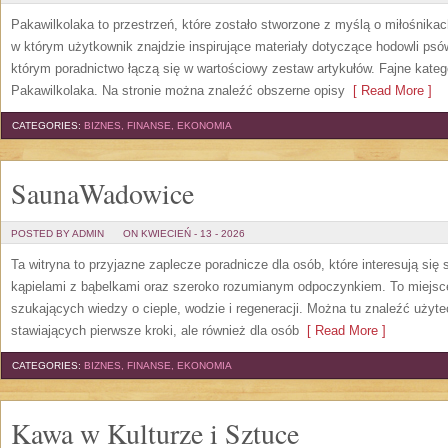
Pakawilkolaka to przestrzeń, które zostało stworzone z myślą o miłośnik
w którym użytkownik znajdzie inspirujące materiały dotyczące hodowli ps
którym poradnictwo łączą się w wartościowy zestaw artykułów. Fajne kateg
Pakawilkolaka. Na stronie można znaleźć obszerne opisy
[ Read More ]
CATEGORIES:
BIZNES, FINANSE, EKONOMIA
SaunaWadowice
POSTED BY ADMIN
ON KWIECIEŃ - 13 - 2026
Ta witryna to przyjazne zaplecze poradnicze dla osób, które interesują si
kąpielami z bąbelkami oraz szeroko rozumianym odpoczynkiem. To miejsc
szukających wiedzy o cieple, wodzie i regeneracji. Można tu znaleźć użyt
stawiających pierwsze kroki, ale również dla osób
[ Read More ]
CATEGORIES:
BIZNES, FINANSE, EKONOMIA
Kawa w Kulturze i Sztuce