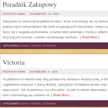
Poradnik Zakupowy
POSTED BY ADMIN
ON KWIECIEŃ - 10 - 2026
Italsystem to nowoczesna platforma treści, która koncentruje się na aranż
praktycznych wskazówkach dla osób urządzających mieszkanie i miejsce pr
łączy się z wygodą użytkowania, a każdy tekst powstaje z myślą o odbior
dotyczących krzeseł i szeroko rozumianego komfortu.
[ Read More ]
CATEGORIES:
BIZNES, FINANSE, EKONOMIA
Victoria
POSTED BY ADMIN
ON KWIECIEŃ - 9 - 2026
Ta platforma to wartościowy blog poświęcony tematyce okulistycznej, w kt
zagadnienia związane z pracą okulisty, specjalisty od badania wzroku oraz
optycznych. Już na pierwszy rzut oka widać, że jest to serwis adresowan
treści koncentrują się zarówno na
[ Read More ]
CATEGORIES:
BIZNES, FINANSE, EKONOMIA