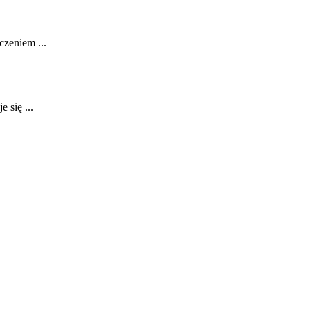
czeniem ...
 się ...