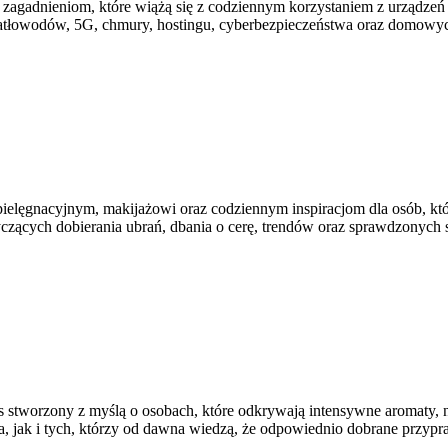
im zagadnieniom, które wiążą się z codziennym korzystaniem z urządz
wiatłowodów, 5G, chmury, hostingu, cyberbezpieczeństwa oraz domowyc
ielęgnacyjnym, makijażowi oraz codziennym inspiracjom dla osób, któ
tyczących dobierania ubrań, dbania o cerę, trendów oraz sprawdzonyc
is stworzony z myślą o osobach, które odkrywają intensywne aromaty, ni
, jak i tych, którzy od dawna wiedzą, że odpowiednio dobrane przypr