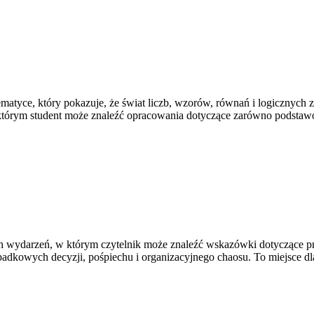
yce, który pokazuje, że świat liczb, wzorów, równań i logicznych za
 którym student może znaleźć opracowania dotyczące zarówno podsta
h wydarzeń, w którym czytelnik może znaleźć wskazówki dotyczące prz
adkowych decyzji, pośpiechu i organizacyjnego chaosu. To miejsce dl