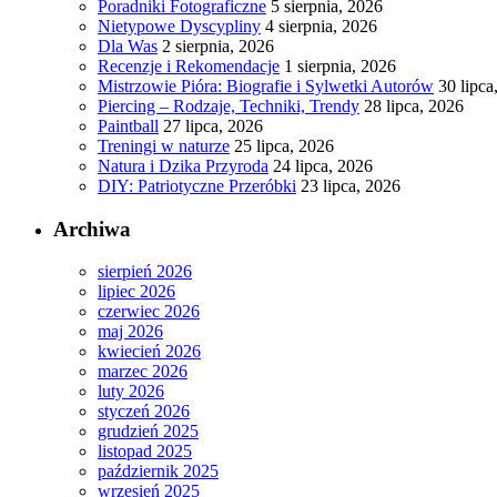
Poradniki Fotograficzne
5 sierpnia, 2026
Nietypowe Dyscypliny
4 sierpnia, 2026
Dla Was
2 sierpnia, 2026
Recenzje i Rekomendacje
1 sierpnia, 2026
Mistrzowie Pióra: Biografie i Sylwetki Autorów
30 lipca
Piercing – Rodzaje, Techniki, Trendy
28 lipca, 2026
Paintball
27 lipca, 2026
Treningi w naturze
25 lipca, 2026
Natura i Dzika Przyroda
24 lipca, 2026
DIY: Patriotyczne Przeróbki
23 lipca, 2026
Archiwa
sierpień 2026
lipiec 2026
czerwiec 2026
maj 2026
kwiecień 2026
marzec 2026
luty 2026
styczeń 2026
grudzień 2025
listopad 2025
październik 2025
wrzesień 2025