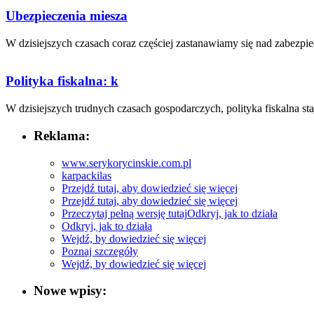
Ubezpieczenia miesza
W dzisiejszych ⁣czasach coraz częściej zastanawiamy się nad ​zabezpie
Polityka fiskalna: k
W⁤ dzisiejszych trudnych czasach⁣ gospodarczych, polityka fiskalna staje
Reklama:
www.serykorycinskie.com.pl
karpackilas
Przejdź tutaj, aby dowiedzieć się więcej
Przejdź tutaj, aby dowiedzieć się więcej
Przeczytaj pełną wersję tutaj
Odkryj, jak to działa
Odkryj, jak to działa
Wejdź, by dowiedzieć się więcej
Poznaj szczegóły
Wejdź, by dowiedzieć się więcej
Nowe wpisy: