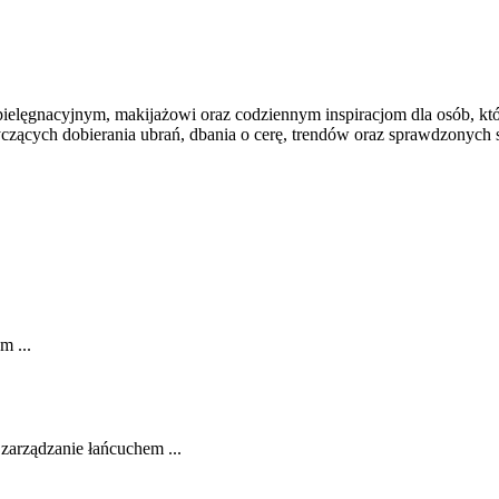
ielęgnacyjnym, makijażowi oraz codziennym inspiracjom dla osób, któ
tyczących dobierania ubrań, dbania o cerę, trendów oraz sprawdzonyc
m ...
 zarządzanie łańcuchem ...