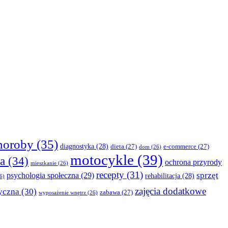
horoby
(35)
diagnostyka
(28)
dieta
(27)
e-commerce
(27)
dom
(26)
motocykle
(39)
a
(34)
ochrona przyrody
mieszkanie
(26)
recepty
(31)
sprzęt
psychologia społeczna
(29)
rehabilitacja
(28)
6)
zajęcia dodatkowe
yczna
(30)
zabawa
(27)
wyposażenie wnętrz
(26)