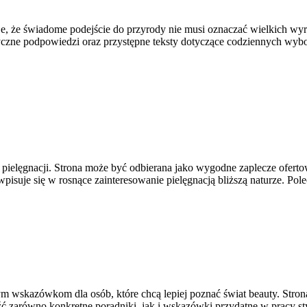
uje, że świadome podejście do przyrody nie musi oznaczać wielkich w
tyczne podpowiedzi oraz przystępne teksty dotyczące codziennych wybo
ej pielęgnacji. Strona może być odbierana jako wygodne zaplecze ofert
wpisuje się w rosnące zainteresowanie pielęgnacją bliższą naturze. P
m wskazówkom dla osób, które chcą lepiej poznać świat beauty. Strona
 zarówno konkretne poradniki, jak i wskazówki przydatne w pracy styl