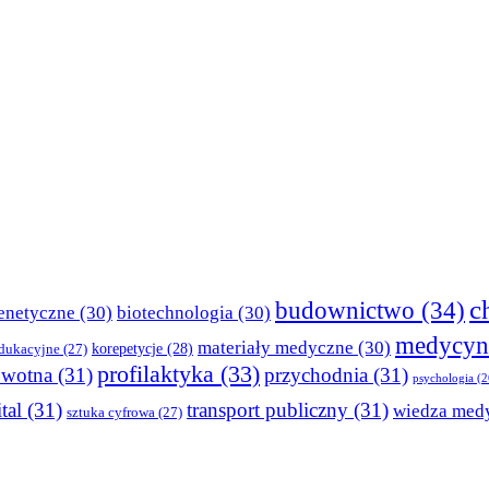
c
budownictwo
(34)
enetyczne
(30)
biotechnologia
(30)
medycyn
materiały medyczne
(30)
korepetycje
(28)
edukacyjne
(27)
profilaktyka
(33)
owotna
(31)
przychodnia
(31)
psychologia
(2
tal
(31)
transport publiczny
(31)
wiedza med
sztuka cyfrowa
(27)