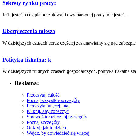
Sekrety rynku pracy:
Jeśli jesteś na etapie poszukiwania wymarzonej pracy, nie jesteś ...
Ubezpieczenia miesza
W dzisiejszych ⁣czasach coraz częściej zastanawiamy się nad ​zabezpie
Polityka fiskalna: k
W⁤ dzisiejszych trudnych czasach⁣ gospodarczych, polityka fiskalna staje
Reklama:
Przeczytaj całość
Poznaj wszystkie szczegóły
Przeczytaj więcej tutaj
Kliknij, aby zobaczyć
Sprawdź teraz
Poznaj szczegóły
Poznaj szczegóły
Odkryj, jak to działa
Wejdź, by dowiedzieć się więcej