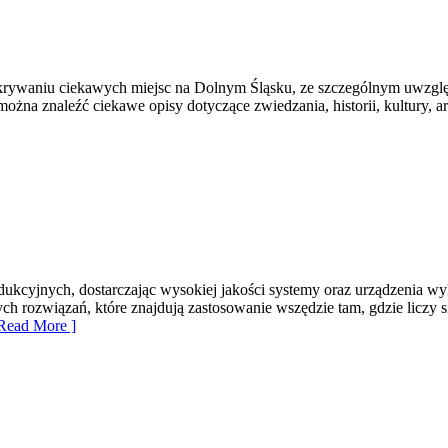
ywaniu ciekawych miejsc na Dolnym Śląsku, ze szczególnym uwzględ
m można znaleźć ciekawe opisy dotyczące zwiedzania, historii, kultury, 
cyjnych, dostarczając wysokiej jakości systemy oraz urządzenia wyko
ych rozwiązań, które znajdują zastosowanie wszędzie tam, gdzie licz
Read More ]