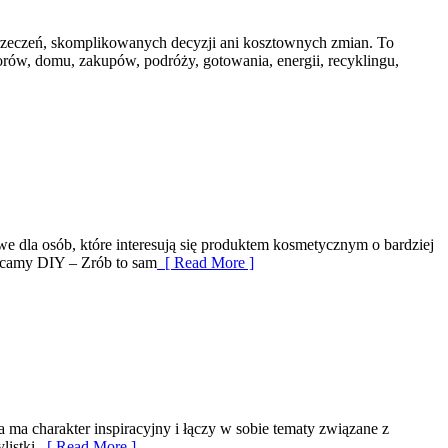
yrzeczeń, skomplikowanych decyzji ani kosztownych zmian. To
rów, domu, zakupów, podróży, gotowania, energii, recyklingu,
owe dla osób, które interesują się produktem kosmetycznym o bardziej
olecamy DIY – Zrób to sam
[ Read More ]
 ma charakter inspiracyjny i łączy w sobie tematy związane z
istki.
[ Read More ]