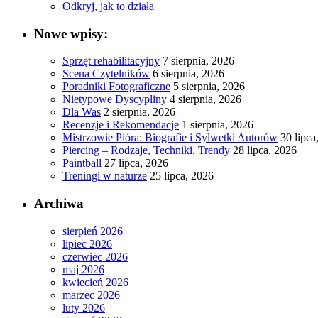
Odkryj, jak to działa
Nowe wpisy:
Sprzęt rehabilitacyjny
7 sierpnia, 2026
Scena Czytelników
6 sierpnia, 2026
Poradniki Fotograficzne
5 sierpnia, 2026
Nietypowe Dyscypliny
4 sierpnia, 2026
Dla Was
2 sierpnia, 2026
Recenzje i Rekomendacje
1 sierpnia, 2026
Mistrzowie Pióra: Biografie i Sylwetki Autorów
30 lipca
Piercing – Rodzaje, Techniki, Trendy
28 lipca, 2026
Paintball
27 lipca, 2026
Treningi w naturze
25 lipca, 2026
Archiwa
sierpień 2026
lipiec 2026
czerwiec 2026
maj 2026
kwiecień 2026
marzec 2026
luty 2026