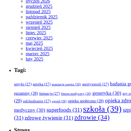
styczeń 2026
grudzień 2025
listopad 2025
październik 2025
wrzesień 2025
sierpień 2025
lipiec 2025
czerwiec 2025
maj 2025
kwiecień 2025
marzec 2025
luty 2025
Tagi:
badania g
antyki
(27)
apteka
(27)
asertywność
(27)
aranżacja wnętrz
(26)
genetyka
(30)
egzaminy
(28)
farmacja
(27)
gry 
fitness medyczny
(26)
opieka zdr
(29)
opieka społeczna
(28)
odchudzanie
(27)
ogród
(26)
szkoła
(39)
superfoods
(31)
szpi
medyczny
(30)
zdrowie
(34)
(31)
zdrowe żywienie
(31)
Strony