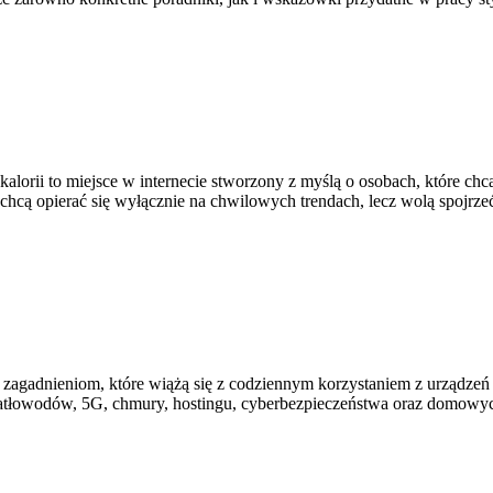
kalorii to miejsce w internecie stworzony z myślą o osobach, które ch
 chcą opierać się wyłącznie na chwilowych trendach, lecz wolą spojrze
im zagadnieniom, które wiążą się z codziennym korzystaniem z urządz
wiatłowodów, 5G, chmury, hostingu, cyberbezpieczeństwa oraz domowyc