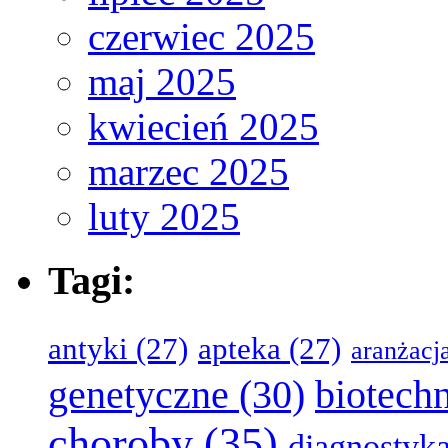
czerwiec 2025
maj 2025
kwiecień 2025
marzec 2025
luty 2025
Tagi:
antyki
(27)
apteka
(27)
aranżacj
genetyczne
(30)
biotech
choroby
(35)
diagnostyk