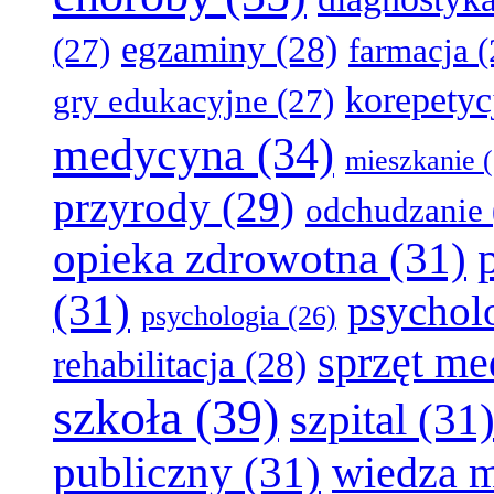
egzaminy
(28)
(27)
farmacja
(
korepetyc
gry edukacyjne
(27)
medycyna
(34)
mieszkanie
(
przyrody
(29)
odchudzanie
opieka zdrowotna
(31)
(31)
psychol
psychologia
(26)
sprzęt m
rehabilitacja
(28)
szkoła
(39)
szpital
(31
publiczny
(31)
wiedza 