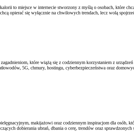
kalorii to miejsce w internecie stworzony z myślą o osobach, które ch
 chcą opierać się wyłącznie na chwilowych trendach, lecz wolą spojrze
im zagadnieniom, które wiążą się z codziennym korzystaniem z urządz
wiatłowodów, 5G, chmury, hostingu, cyberbezpieczeństwa oraz domowyc
ielęgnacyjnym, makijażowi oraz codziennym inspiracjom dla osób, któ
tyczących dobierania ubrań, dbania o cerę, trendów oraz sprawdzonyc