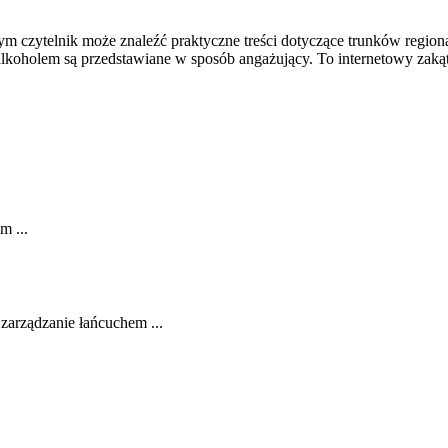
m czytelnik może znaleźć praktyczne treści dotyczące trunków regional
 alkoholem są przedstawiane w sposób angażujący. To internetowy zaką
m ...
 zarządzanie łańcuchem ...