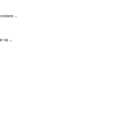
czeniem ...
 się ...