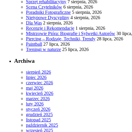
Sprzęt rehabilitacyjny
7 sierpnia, 2026
Scena Czytelników
6 sierpnia, 2026
Poradniki Fotograficzne
5 sierpnia, 2026
Nietypowe Dyscypliny
4 sierpnia, 2026
Dla Was
2 sierpnia, 2026
Recenzje i Rekomendacje
1 sierpnia, 2026
Mistrzowie Pióra: Biografie i Sylwetki Autorów
30 lipca
Piercing – Rodzaje, Techniki, Trendy
28 lipca, 2026
Paintball
27 lipca, 2026
Treningi w naturze
25 lipca, 2026
Archiwa
sierpień 2026
lipiec 2026
czerwiec 2026
maj 2026
kwiecień 2026
marzec 2026
luty 2026
styczeń 2026
grudzień 2025
listopad 2025
październik 2025
wrzesień 2025