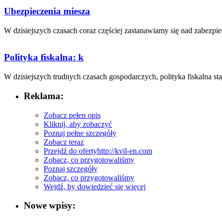
Ubezpieczenia miesza
W dzisiejszych ⁣czasach coraz częściej zastanawiamy się nad ​zabezpie
Polityka fiskalna: k
W⁤ dzisiejszych trudnych czasach⁣ gospodarczych, polityka fiskalna staje
Reklama:
Zobacz pełen opis
Kliknij, aby zobaczyć
Poznaj pełne szczegóły
Zobacz teraz
Przejdź do oferty
http://kvil-en.com
Zobacz, co przygotowaliśmy
Poznaj szczegóły
Zobacz, co przygotowaliśmy
Wejdź, by dowiedzieć się więcej
Nowe wpisy: