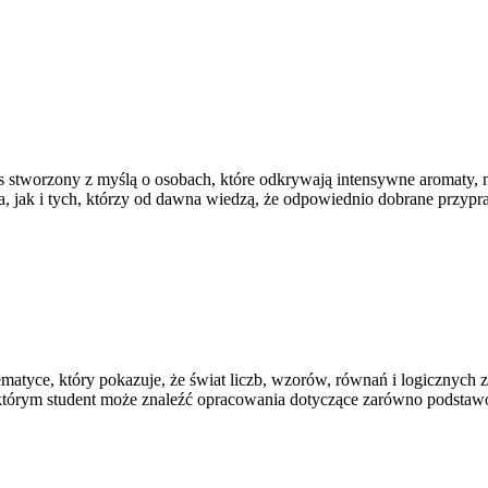
is stworzony z myślą o osobach, które odkrywają intensywne aromaty, ni
, jak i tych, którzy od dawna wiedzą, że odpowiednio dobrane przypr
yce, który pokazuje, że świat liczb, wzorów, równań i logicznych za
 którym student może znaleźć opracowania dotyczące zarówno podsta