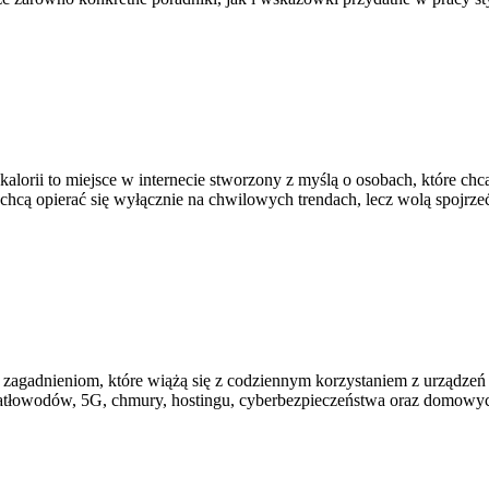
kalorii to miejsce w internecie stworzony z myślą o osobach, które ch
 chcą opierać się wyłącznie na chwilowych trendach, lecz wolą spojrze
im zagadnieniom, które wiążą się z codziennym korzystaniem z urządz
wiatłowodów, 5G, chmury, hostingu, cyberbezpieczeństwa oraz domowyc