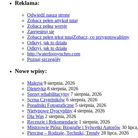
Reklama:
Odwiedź naszą stronę
Zobacz pełen artykuł tutaj
Zobacz pełną wersję
Zarejestruj się
Zobacz pełen tekst tutaj
Zobacz, co przygotowaliśmy
Odkryj, jak to działa
Odkryj, jak to działa
http://waterloosynchro.com
Poznaj szczegóły
Nowe wpisy:
Malezja
9 sierpnia, 2026
Dietetyka
8 sierpnia, 2026
Sprzęt rehabilitacyjny
7 sierpnia, 2026
Scena Czytelników
6 sierpnia, 2026
Poradniki Fotograficzne
5 sierpnia, 2026
Nietypowe Dyscypliny
4 sierpnia, 2026
Dla Was
2 sierpnia, 2026
Recenzje i Rekomendacje
1 sierpnia, 2026
Mistrzowie Pióra: Biografie i Sylwetki Autorów
30 lipca
Piercing – Rodzaje, Techniki, Trendy
28 lipca, 2026