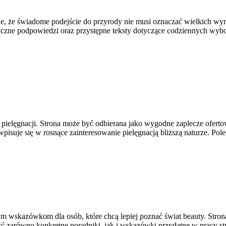
uje, że świadome podejście do przyrody nie musi oznaczać wielkich w
tyczne podpowiedzi oraz przystępne teksty dotyczące codziennych wybo
ej pielęgnacji. Strona może być odbierana jako wygodne zaplecze ofert
wpisuje się w rosnące zainteresowanie pielęgnacją bliższą naturze. P
m wskazówkom dla osób, które chcą lepiej poznać świat beauty. Strona
 zarówno konkretne poradniki, jak i wskazówki przydatne w pracy styl