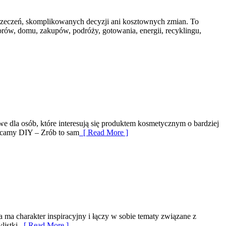
yrzeczeń, skomplikowanych decyzji ani kosztownych zmian. To
rów, domu, zakupów, podróży, gotowania, energii, recyklingu,
owe dla osób, które interesują się produktem kosmetycznym o bardziej
olecamy DIY – Zrób to sam
[ Read More ]
 ma charakter inspiracyjny i łączy w sobie tematy związane z
istki.
[ Read More ]