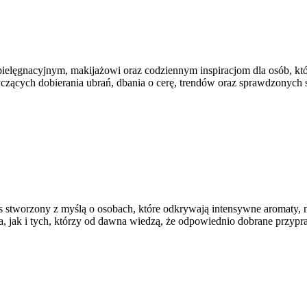
ielęgnacyjnym, makijażowi oraz codziennym inspiracjom dla osób, któ
tyczących dobierania ubrań, dbania o cerę, trendów oraz sprawdzonyc
is stworzony z myślą o osobach, które odkrywają intensywne aromaty, ni
, jak i tych, którzy od dawna wiedzą, że odpowiednio dobrane przypr