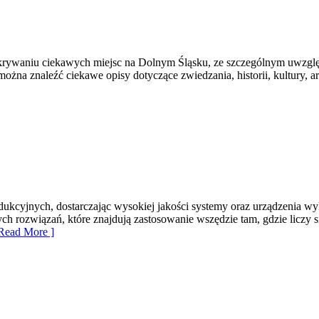
ywaniu ciekawych miejsc na Dolnym Śląsku, ze szczególnym uwzględ
m można znaleźć ciekawe opisy dotyczące zwiedzania, historii, kultury, 
cyjnych, dostarczając wysokiej jakości systemy oraz urządzenia wyko
ych rozwiązań, które znajdują zastosowanie wszędzie tam, gdzie licz
Read More ]