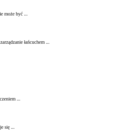
e może być ...
 zarządzanie łańcuchem ...
czeniem ...
 się ...